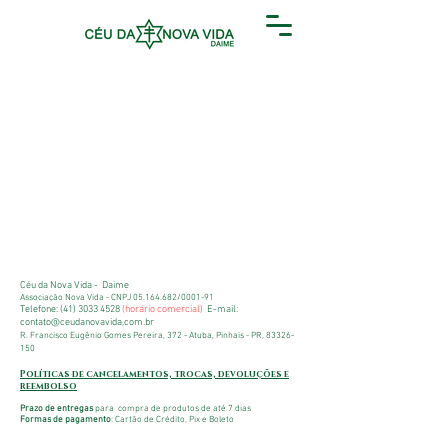
Céu da Nova Vida - Daime
Associação Nova Vida -
CNPJ
05.164.682
/0001-91
Telefone:
(41) 3033 4528
(horário comercial)
E-mail:
contato@ceudanovavida,com.br
R. Francisco Eugênio Gomes Pereira, 372 - Atuba, Pinhais - PR,
83326-
150
Políticas de cancelamentos, trocas, devoluções e
reembolso
Prazo de entregas
para compra de produtos de até 7 dias
Formas de pagamento
: Cartão de Crédito, Pix e Boleto