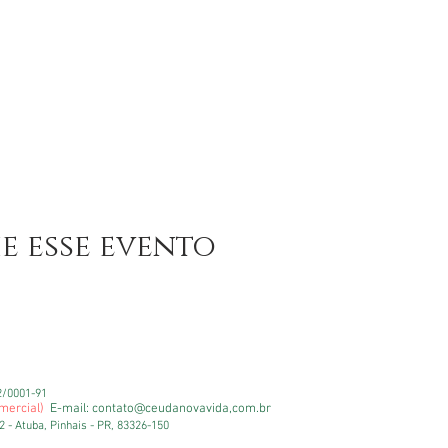
e esse evento
2/0001-91
mercial)
E-mail: contato@ceudanovavida,com.br
 - Atuba, Pinhais - PR, 83326-150