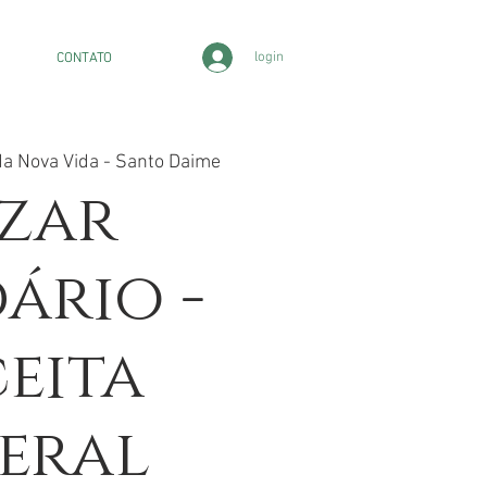
login
CONTATO
da Nova Vida - Santo Daime
zar
ário -
eita
eral