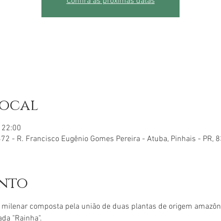
Confira as próximas datas
local
– 22:00
72 - R. Francisco Eugênio Gomes Pereira - Atuba, Pinhais - PR, 
ento
 milenar composta pela união de duas plantas de origem amazô
da "Rainha".