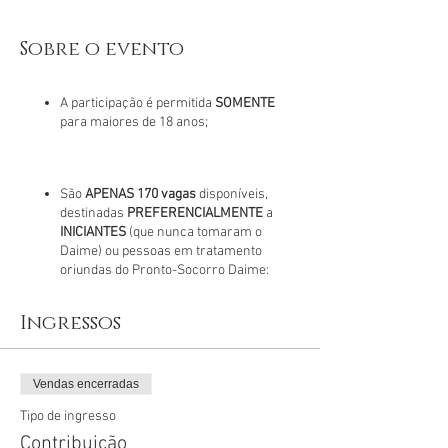
Sobre o evento
A participação é permitida
SOMENTE
para maiores de 18 anos;
São
APENAS 170 vagas
disponíveis,
destinadas
PREFERENCIALMENTE
a
INICIANTES
(que nunca tomaram o
Daime) ou pessoas em tratamento
oriundas do Pronto-Socorro Daime;​
Ingressos
A confirmação da inscrição somente
será efetivada mediante pagamento da
contribuição no valor de R$50 mais a
Vendas encerradas
taxa do meio de pagamento. A
Tipo de ingresso
confirmação é automática e somente
após o pagamento.​
Contribuição