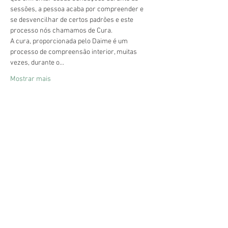
sessões, a pessoa acaba por compreender e 
se desvencilhar de certos padrões e este 
processo nós chamamos de Cura.
A cura, proporcionada pelo Daime é um 
processo de compreensão interior, muitas 
vezes, durante o…
Mostrar mais
Compartilhe esse evento
Céu da Nova Vida - Daime
Associação Nova Vida -
CNPJ
05.164.682
/0001-91
Telefone:
(41) 3033 4528
(horário comercial)
E-mail:
contato@ceudanovavida,com.br
R. Francisco Eugênio Gomes Pereira, 372 - Atuba, Pinhais - PR,
83326-