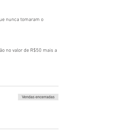
que nunca tomaram o
ão no valor de R$50 mais a
​
el acompanhar sua
com.br no lugar do seu e-
Vendas encerradas
em contato pelo e-mail