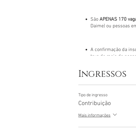
São
APENAS 170 vag
Daime) ou pessoas em
A confirmação da ins
taxa do meio de paga
Ingressos
Caso você
não tenha 
inscrição, mas se mes
mail.
Tipo de ingresso
Contribuição
Mais informações
DESISTÊNCIA
: Em cas
daime@ceudanovavid