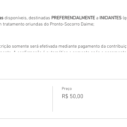
as
disponíveis, destinadas
PREFERENCIALMENTE
a
INICIANTES
(
 tratamento oriundas do Pronto-Socorro Daime;​
crição somente será efetivada mediante pagamento da contribuiç
mento. A confirmação é automática e somente após o pagamento.
um e-mail
, recomendamos a criação de um para que seja possív
mo assim não for possível utilize o e-mail
daime@ceudanovavida.
Preço
R$ 50,00
o de desistência, após a realização da contribuição favor entrar 
a.com.br