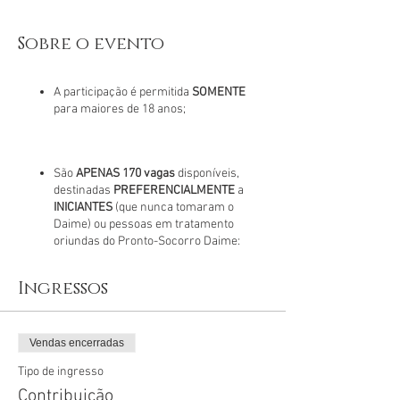
Sobre o evento
A participação é permitida
SOMENTE
para maiores de 18 anos;
São
APENAS 170 vagas
disponíveis,
destinadas
PREFERENCIALMENTE
a
INICIANTES
(que nunca tomaram o
Daime) ou pessoas em tratamento
oriundas do Pronto-Socorro Daime;​
Ingressos
A confirmação da inscrição somente
será efetivada mediante pagamento da
contribuição no valor de R$50 mais a
Vendas encerradas
taxa do meio de pagamento. A
Tipo de ingresso
confirmação é automática e somente
após o pagamento.​
Contribuição